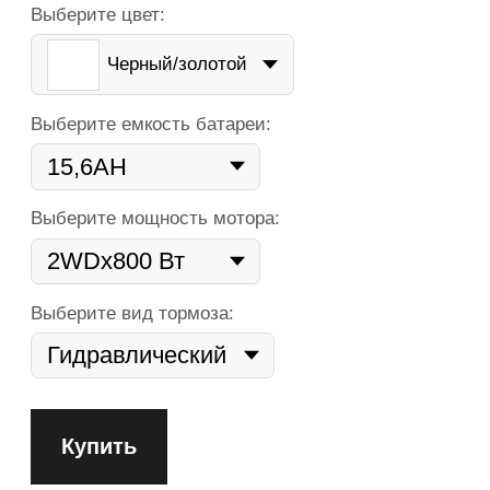
Купить
6
10
12
18
24
36
мес
мес
мес
мес
мес
мес
Плати комфортно:
Сегодня
Далее 6 платежей
0 ₽
от не число ₽
Оформить рассрочку
Оригинальный дизайн и превосходные ходовые
качества Mukuta 9Plus внесут ярких красок в