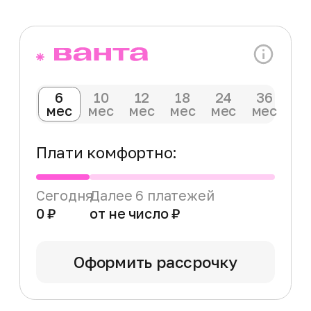
монотонное передвижение по городу.
Оригинальный дизайн и превосходные
ходовые качества Mukuta 9Plus внесут ярких
красок в монотонное передвижение по
городу. Инженеры и дизайнеры компании
Mukuta воплотили мечту городского жителя.
Благодаря двум моторам, регулируемой
подвеске и легкосъемной батарее,
передвижение на Mukuta 9Plus наполнит вас
положительными эмоциями, даже в
дождливую погоду, ведь этот электросамокат
максимально защищен от попадания влаги
внутрь! Вечернее катание с настраиваемой
LED подсветкой подарит ощущения полета
над поверхностью!