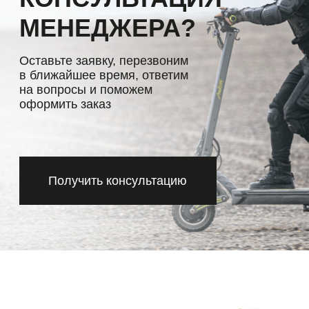
Рабочая температура: −10С — +40С
Температура хранения: −10С — +40С
Тип батареи: Li-Ion
Емкость батареи: 15,6 Ач
Мощность: 2 х 800 Вт
Напряжение мотора: 48 Вольт
Время заряда батареи: 8,5–9 часов
Дисплей: Мультифункциональный NFC
*замеры сделаны на скорости не более 20 км/ч по
ровной местности