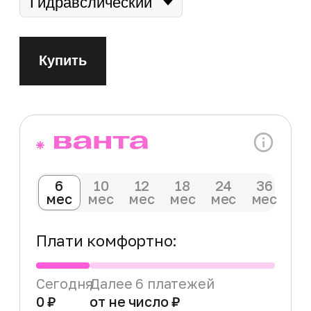
HT1000 2.0 – комфортный городской
хардтейл, который приятно удивит и вне
городских улиц. Стильный, мощный и
универсальный – это все про FREY HT1000
2.0. Ваши велопрогулки по городу, за городом
и, даже, по пересеченной местности
окрасятся в яркие цвета положительных
эмоций! Этот электровелосипед можно
отнести к классу еМТБ хардтейл. На нем,
одинаково успешно, можно кататься по
городским улицам, набережным, паркам и
осуществить вылазки на природу и в
гористую местность. Кареточная система
привода Bafang с крутящим моментом 160 Нм
в сочетании с датчиком крутящего момента