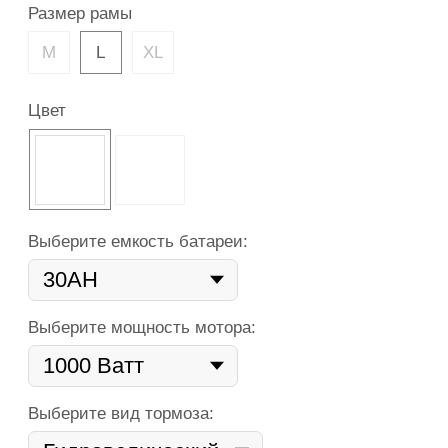
Выберите вид тормоза:
Купить
6
10
12
18
24
36
мес
мес
мес
мес
мес
мес
Плати комфортно:
Сегодня
Далее 6 платежей
0 ₽
от не число ₽
Оформить рассрочку