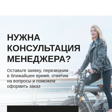
Температура хранения: -15С - +40С
Тип батареи: 21700 Li-Ion Samsung
Продажа электротранспорта
Емкость батареи: 30 Ач
напрямую от завода-производителя
Мощность мотора: 1000 Вт Bafang M620
Напряжение мотора: 48 Вольт
КАТАЛОГ
ОПЛАТА И ДОСТАВКА
Время заряда батареи: 4 – 6 часов
О КОМПАНИИ
КАК СДЕЛАТЬ ЗАКАЗ
Размер колес: 27.5
ТЕСТ-ДРАЙВ
КОНТАКТЫ
Шины: MAXXIS Recon+
БЛОГ
Дисплей: цветной
Политика
+7 926 353-59-32
конфиденциальности
© NEO Garage,
Перезвонить вам?
2026
Предложение не является публичной офертой
*замеры сделаны на скорости не более 25 км/ч по
ровной местности
Рост райдера и размеры рам